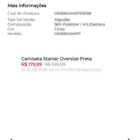
Mais informações
Cod. do Produto:
ONBBOAM01106138
Tipo De Tecido
Algodão
Composição
96% Poliéster / 4% Elastano
Cor
Cinza
Modelo
ONBBOAM011
Camiseta Starter Oversize Preta
10%
-
10%
R$ 179,99
R$ 199,99
6x de R$ 29,99 Ou
no Pix (10% de desconto)
ADICIONAR AO CARRINHO