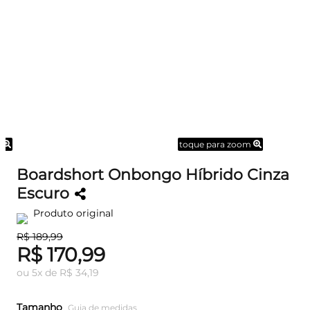
m
toque para zoom
Boardshort Onbongo Híbrido Cinza
Escuro
Produto original
R$ 189,99
R$ 170,99
ou
5
x
de
R$ 34,19
Tamanho
Guia de medidas