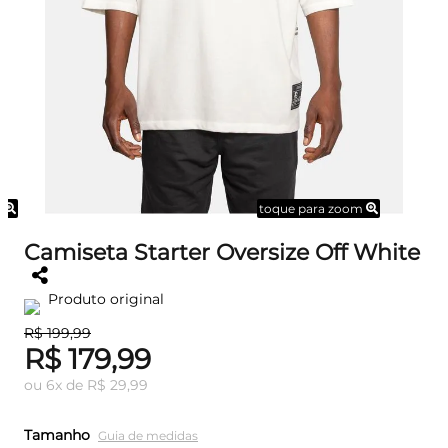
m
toque para zoom
Camiseta Starter Oversize Off White
Produto original
R$ 199,99
R$ 179,99
ou
6
x
de
R$ 29,99
Tamanho
Guia de medidas