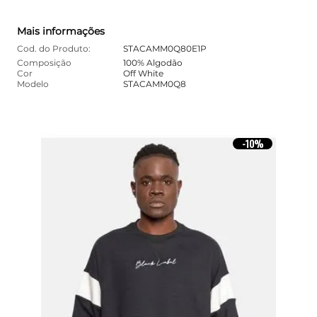
Mais informações
Cod. do Produto:
STACAMM0Q80E1P
Composição
100% Algodão
Cor
Off White
Modelo
STACAMM0Q8
10%
-
10%