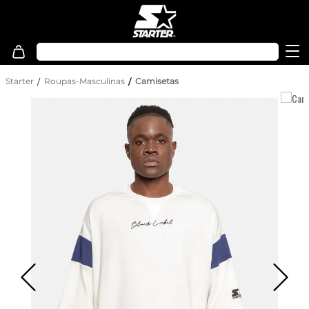
Starter
Roupas-Masculinas
Camisetas