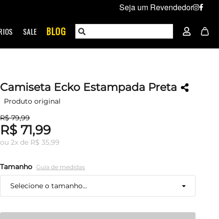
Seja um Revendedor
BLOG
RIOS
SALE
Camiseta Ecko Estampada Preta
Produto original
R$ 79,99
R$ 71,99
ou
2
x
de
R$ 35,99
Tamanho
Guia de medidas
Selecione o tamanho...
P
Restam mais de 6 itens