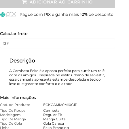
ADICIONAR AO CARRINHO
M
Esgotado
Pague
com PIX e ganhe mais
10%
de desconto
G
Esgotado
GG
Esgotado
Calcular frete
Descrição
A Camiseta Ecko é a aposta perfeita para curtir um rolê
com os amigos . Inspirada no estilo urbano de se vestir,
essa camiseta apresenta estampa descolada e tecido
leve que garante conforto o dia todo.
Mais informações
Cod. do Produto:
ECKCAMM0MI0G1P
Tipo De Roupa
Camiseta
Modelagem
Regular Fit
Tipo De Manga
Manga Curta
Tipo De Gola
Gola Careca
Linha
Ecko Branding