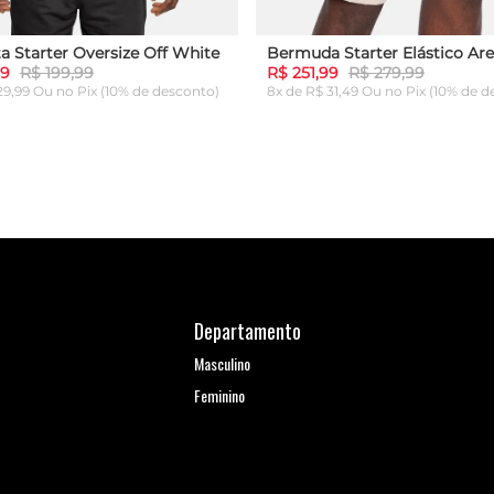
a Starter Oversize Off White
Bermuda Starter Elástico Are
99
R$ 199,99
R$ 251,99
R$ 279,99
 29,99 Ou
no Pix (10% de desconto)
8x de R$ 31,49 Ou
no Pix (10% de d
G
GG
P
M
G
GG
ICIONAR AO CARRINHO
ADICIONAR AO CARRI
Departamento
Masculino
Feminino