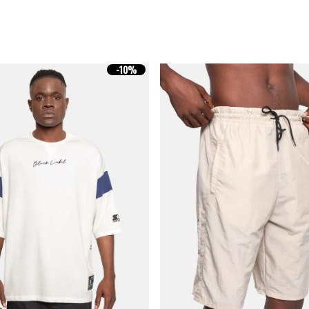
-
10%