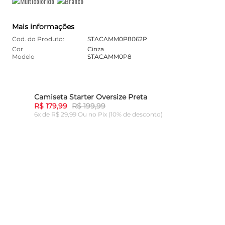
Mais informações
Cod. do Produto:
STACAMM0P8062P
Cor
Cinza
Modelo
STACAMM0P8
Camiseta Starter Oversize Preta
10%
-
10%
R$ 179,99
R$ 199,99
6x de R$ 29,99 Ou
no Pix (10% de desconto)
ADICIONAR AO CARRINHO