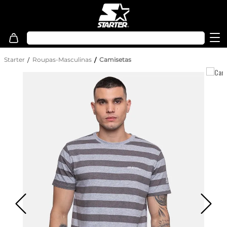
Starter
Roupas-Masculinas
Camisetas