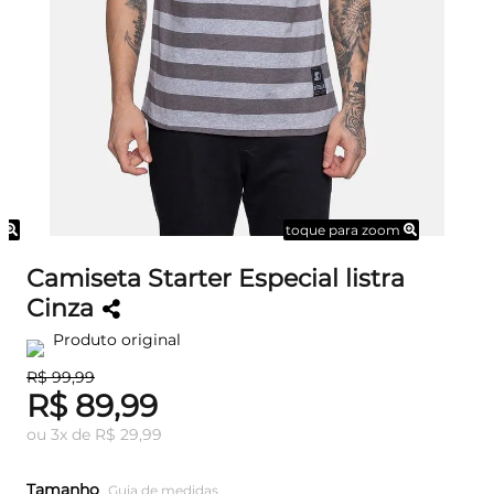
m
toque para zoom
Camiseta Starter Especial listra
Cinza
Produto original
R$ 99,99
R$ 89,99
ou
3
x
de
R$ 29,99
Tamanho
Guia de medidas