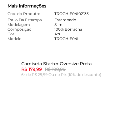
Mais informações
Cod. do Produto:
TROCHIF04I02133
Estilo Da Estampa
Estampado
Modelagem
Slim
Composição
100% Borracha
Cor
Azul
Modelo
TROCHIF04I
Camiseta Starter Oversize Preta
10%
-
10%
R$ 179,99
R$ 199,99
6x de R$ 29,99 Ou
no Pix (10% de desconto)
ADICIONAR AO CARRINHO