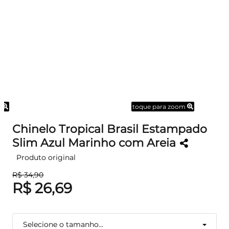
m
toque para zoom
Chinelo Tropical Brasil Estampado
Slim Azul Marinho com Areia
Produto original
R$ 34,90
R$ 26,69
Selecione o tamanho...