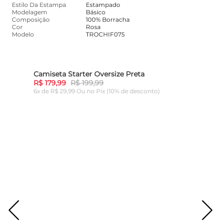
Estilo Da Estampa
Estampado
Modelagem
Básico
Composição
100% Borracha
Cor
Rosa
Modelo
TROCHIF075
Camiseta Starter Oversize Preta
10%
-
10%
R$ 179,99
R$ 199,99
6x de R$ 29,99 Ou
no Pix (10% de desconto)
ADICIONAR AO CARRINHO