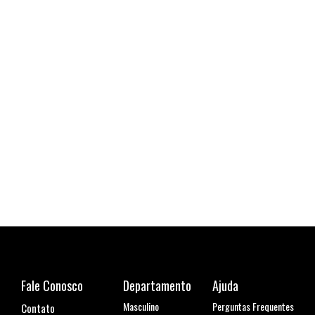
Cami
R$ 1
6x de
Fale Conosco
Departamento
Ajuda
Masculino
Perguntas Frequentes
Contato