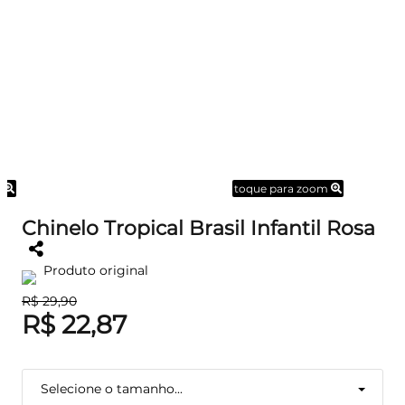
m
toque para zoom
Chinelo Tropical Brasil Infantil Rosa
Produto original
R$ 29,90
R$ 22,87
Selecione o tamanho...