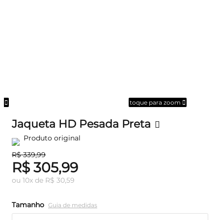
om
toque para zoom
Jaqueta HD Pesada Preta
Produto original
R$ 339,99
R$ 305,99
ou
10
x
de
R$ 30,59
Tamanho
Guia de medidas