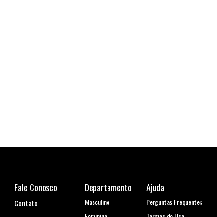
Cami
R$ 1
6x de
Fale Conosco
Departamento
Ajuda
Masculino
Perguntas Frequentes
Contato
Feminino
Termos de Uso