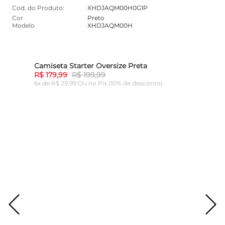
Cod. do Produto:
XHDJAQM00H0G1P
Cor
Preto
Modelo
XHDJAQM00H
Camiseta Starter Oversize Preta
10%
-
10%
R$ 179,99
R$ 199,99
6x de R$ 29,99 Ou
no Pix (10% de desconto)
ADICIONAR AO CARRINHO