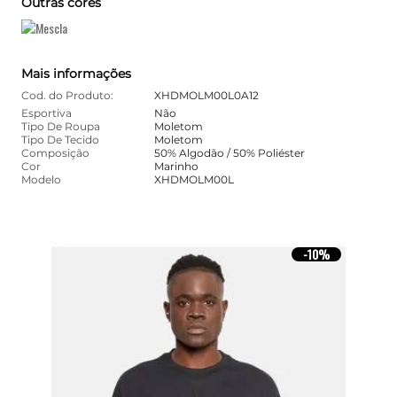
Outras cores
Mais informações
Cod. do Produto:
XHDMOLM00L0A12
Esportiva
Não
Tipo De Roupa
Moletom
Tipo De Tecido
Moletom
Composição
50% Algodão / 50% Poliéster
Cor
Marinho
Modelo
XHDMOLM00L
10%
-
10%