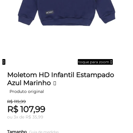
om
toque para zoom
Moletom HD Infantil Estampado
Azul Marinho
Produto original
R$ 119,99
R$ 107,99
ou
3
x
de
R$ 35,99
Tamanho
Guia de medidas