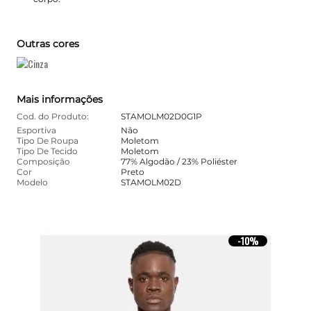
Outras cores
Mais informações
Cod. do Produto:
STAMOLM02D0G1P
Esportiva
Não
Tipo De Roupa
Moletom
Tipo De Tecido
Moletom
Composição
77% Algodão / 23% Poliéster
Cor
Preto
Modelo
STAMOLM02D
10%
-
10%