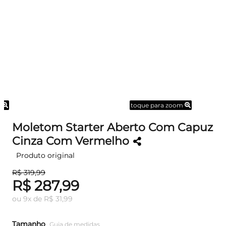
m
toque para zoom
Moletom Starter Aberto Com Capuz
Cinza Com Vermelho
Produto original
R$ 319,99
R$ 287,99
ou
9
x
de
R$ 31,99
Tamanho
Guia de medidas