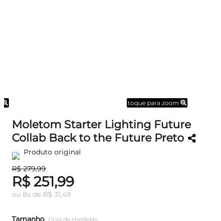
m
toque para zoom
Moletom Starter Lighting Future
Collab Back to the Future Preto
Produto original
R$ 279,99
R$ 251,99
ou
8
x
de
R$ 31,49
Tamanho
Guia de medidas