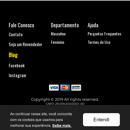
Fale Conosco
Departamento
Ajuda
Masculino
Perguntas Frequentes
Contato
Feminino
Termos de Uso
Seja um Revendedor
Blog
Facebook
Instagram
Copyright © 2019 All rights reserved.
CNPJ: 29.059.200/0001-00
Rua Coronel Antônio Marcelo, nº 110, Belenzinho - São Paulo, SP
Telefone para contato: (11) 99144-4129
Ao continuar nesse site, você concorda
faleconosco@urbane.com.br
Entendi
com os cookies que usamos para
melhorar sua experiência.
Saiba mais.