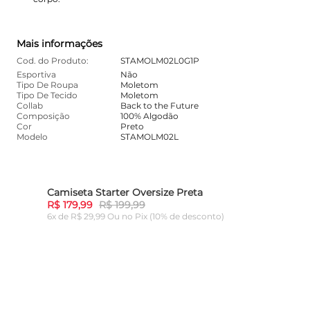
Mais informações
Cod. do Produto:
STAMOLM02L0G1P
Esportiva
Não
Tipo De Roupa
Moletom
Tipo De Tecido
Moletom
Collab
Back to the Future
Composição
100% Algodão
Cor
Preto
Modelo
STAMOLM02L
Camiseta Starter Oversize Preta
10%
-
10%
R$ 179,99
R$ 199,99
6x de R$ 29,99 Ou
no Pix (10% de desconto)
ADICIONAR AO CARRINHO