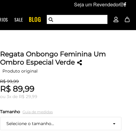
Seja um Revendedor
BLOG
RIOS
SALE
Regata Onbongo Feminina Um
Ombro Especial Verde
Produto original
R$ 99,99
R$ 89,99
ou
3
x
de
R$ 29,99
Tamanho
Guia de medidas
Selecione o tamanho...