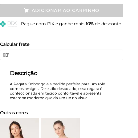
P
Restam mais de 6 itens
ADICIONAR AO CARRINHO
M
Restam mais de 6 itens
Pague
com PIX e ganhe mais
10%
de desconto
G
Restam mais de 6 itens
Calcular frete
Descrição
A Regata Onbongo é a pedida perfeita para um rolê
com os amigos. De estilo descolado, essa regata é
confeccionada em tecido confortável e apresenta
estampa moderna que dá um up no visual.
Outras cores