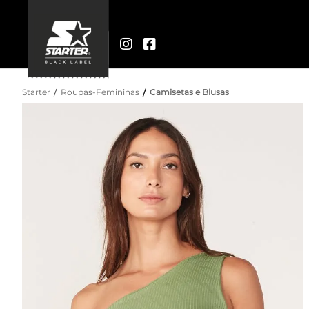
Starter
Roupas-Femininas
Camisetas e Blusas