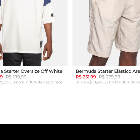
a Starter Oversize Off White
Bermuda Starter Elástico Are
99
R$ 199,99
R$ 251,99
R$ 279,99
 29,99 Ou
no Pix (10% de desconto)
8x de R$ 31,49 Ou
no Pix (10% de d
G
GG
P
M
G
GG
ICIONAR AO CARRINHO
ADICIONAR AO CARRI