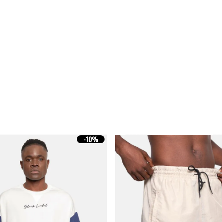
-
10%