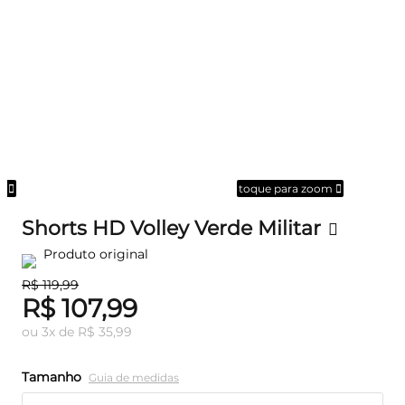
om
toque para zoom
Shorts HD Volley Verde Militar
Produto original
R$ 119,99
R$ 107,99
ou
3
x
de
R$ 35,99
Tamanho
Guia de medidas