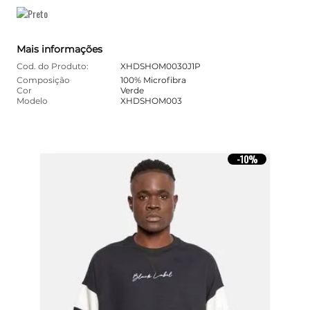
Mais informações
Cod. do Produto:
XHDSHOM0030J1P
Composição
100% Microfibra
Cor
Verde
Modelo
XHDSHOM003
10%
-
10%