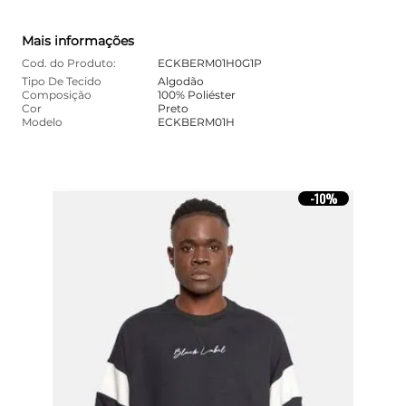
Mais informações
Cod. do Produto:
ECKBERM01H0G1P
Tipo De Tecido
Algodão
Composição
100% Poliéster
Cor
Preto
Modelo
ECKBERM01H
10%
-
10%