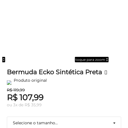
om
toque para zoom
Bermuda Ecko Sintética Preta
Produto original
R$ 119,99
R$ 107,99
ou
3
x
de
R$ 35,99
Selecione o tamanho...