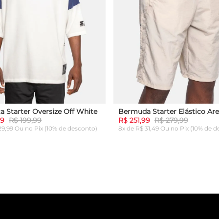
a Starter Oversize Off White
Bermuda Starter Elástico Are
99
R$ 199,99
R$ 251,99
R$ 279,99
 29,99 Ou
no Pix (10% de desconto)
8x de R$ 31,49 Ou
no Pix (10% de d
G
GG
P
M
G
GG
ICIONAR AO CARRINHO
ADICIONAR AO CARRI