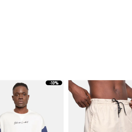
-
10%