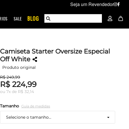
Seja um Revendedor
BLOG
RIOS
SALE
Camiseta Starter Oversize Especial
Off White
Produto original
R$ 249,99
R$ 224,99
ou
7
x
de
R$ 32,14
Tamanho
Guia de medidas
Selecione o tamanho...