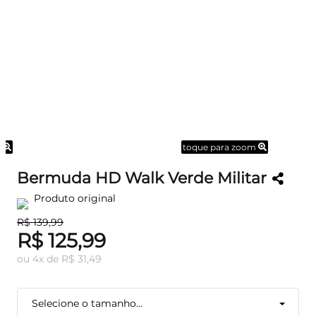
m
toque para zoom
Bermuda HD Walk Verde Militar
Produto original
R$ 139,99
R$ 125,99
ou
4
x
de
R$ 31,49
Selecione o tamanho...