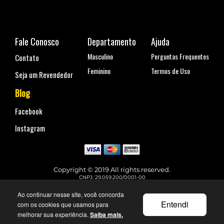
Fale Conosco
Departamento
Ajuda
Masculino
Perguntas Frequentes
Contato
Feminino
Termos de Uso
Seja um Revendedor
Blog
Facebook
Instagram
Copyright © 2019 All rights reserved.
CNPJ: 29.059.200/0001-00
Rua Coronel Antônio Marcelo, nº 110, Belenzinho - São Paulo, SP
Telefone para contato: (11) 99144-4129
Ao continuar nesse site, você concorda
faleconosco@urbane.com.br
Entendi
com os cookies que usamos para
melhorar sua experiência.
Saiba mais.