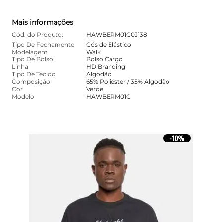
Mais informações
Cod. do Produto:
HAWBERM01C0J138
Tipo De Fechamento
Cós de Elástico
Modelagem
Walk
Tipo De Bolso
Bolso Cargo
Linha
HD Branding
Tipo De Tecido
Algodão
Composição
65% Poliéster / 35% Algodão
Cor
Verde
Modelo
HAWBERM01C
10%
-
10%