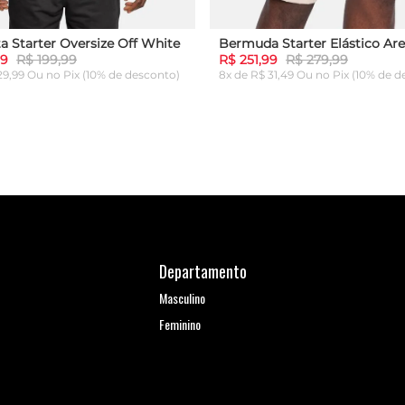
a Starter Oversize Off White
Bermuda Starter Elástico Are
99
R$ 199,99
R$ 251,99
R$ 279,99
 29,99 Ou
no Pix (10% de desconto)
8x de R$ 31,49 Ou
no Pix (10% de d
G
GG
P
M
G
GG
ICIONAR AO CARRINHO
ADICIONAR AO CARRI
Departamento
Masculino
Feminino