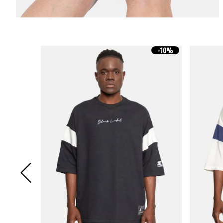
-
10%
-
10%