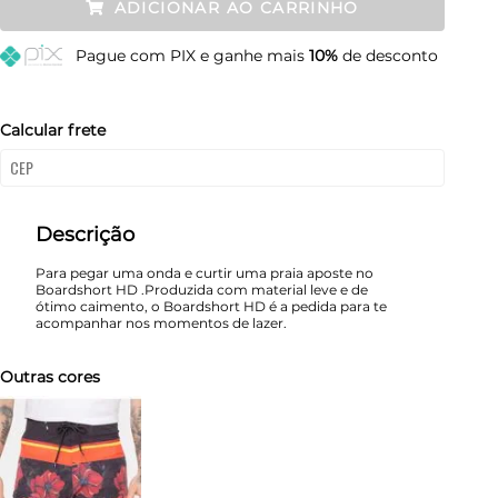
ADICIONAR AO CARRINHO
40
Esgotado
Pague
com PIX e ganhe mais
10%
de desconto
42
Esgotado
44
Esgotado
Calcular frete
46
Esgotado
48
Esgotado
Descrição
Para pegar uma onda e curtir uma praia aposte no
Boardshort HD .Produzida com material leve e de
ótimo caimento, o Boardshort HD é a pedida para te
acompanhar nos momentos de lazer.
Outras cores