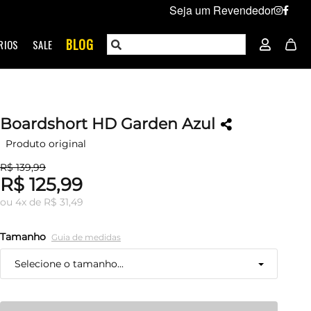
Seja um Revendedor
BLOG
RIOS
SALE
Boardshort HD Garden Azul
Produto original
R$ 139,99
R$ 125,99
ou
4
x
de
R$ 31,49
Tamanho
Guia de medidas
Selecione o tamanho...
38
Resta 1 item