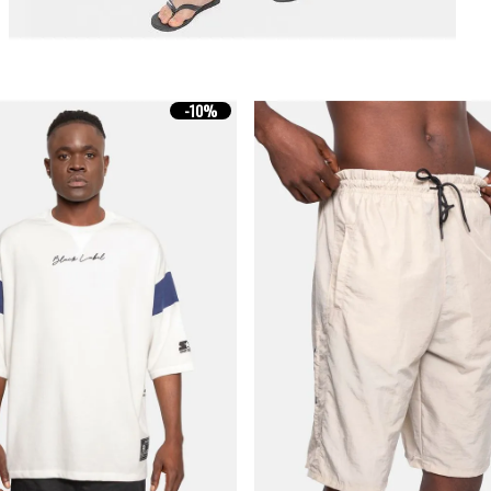
-
10%