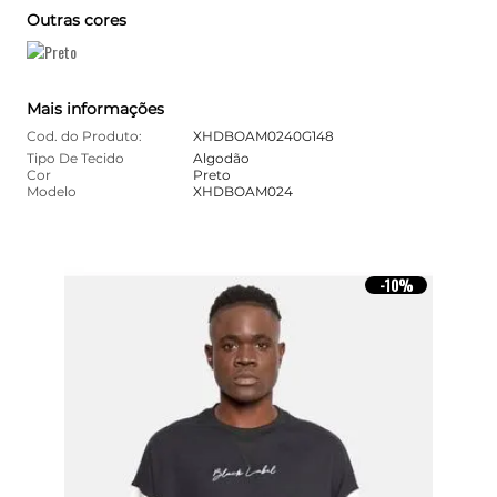
Outras cores
Mais informações
Cod. do Produto:
XHDBOAM0240G148
Tipo De Tecido
Algodão
Cor
Preto
Modelo
XHDBOAM024
10%
-
10%