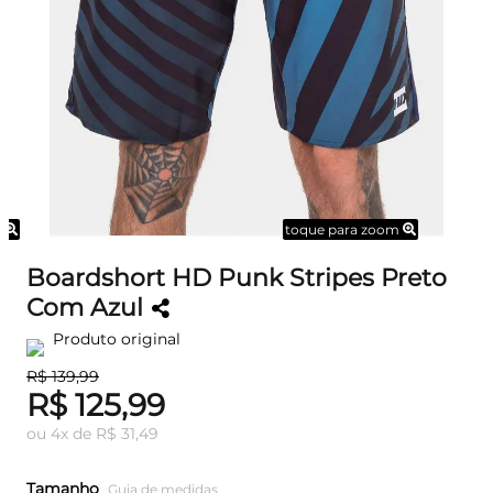
m
toque para zoom
Boardshort HD Punk Stripes Preto
Com Azul
Produto original
R$ 139,99
R$ 125,99
ou
4
x
de
R$ 31,49
Tamanho
Guia de medidas