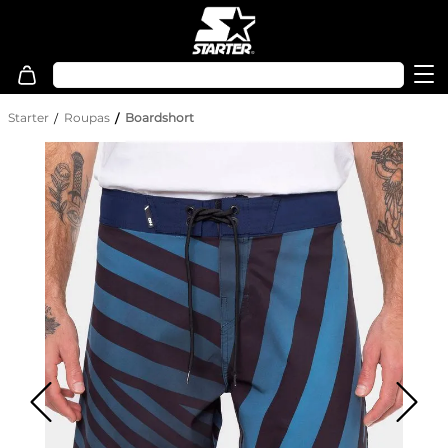
Starter
Roupas
Boardshort