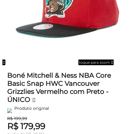
om
toque para zoom
Boné Mitchell & Ness NBA Core
Basic Snap HWC Vancouver
Grizzlies Vermelho com Preto -
ÚNICO
Produto original
R$ 199,99
R$ 179,99
ou
6
x
de
R$ 29,99