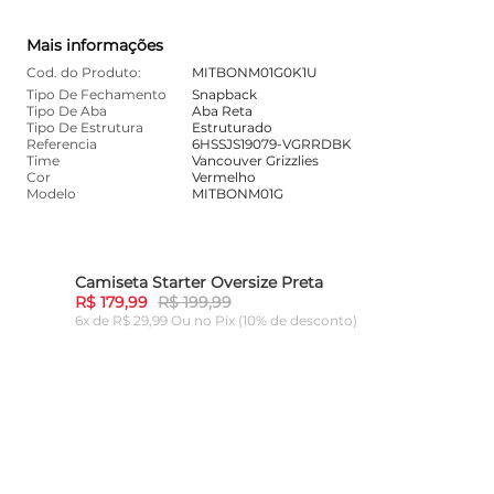
Mais informações
Cod. do Produto:
MITBONM01G0K1U
Tipo De Fechamento
Snapback
Tipo De Aba
Aba Reta
Tipo De Estrutura
Estruturado
Referencia
6HSSJS19079-VGRRDBK
Time
Vancouver Grizzlies
Cor
Vermelho
Modelo
MITBONM01G
Camiseta Starter Oversize Preta
10%
-
10%
R$ 179,99
R$ 199,99
6x de R$ 29,99 Ou
no Pix (10% de desconto)
ADICIONAR AO CARRINHO