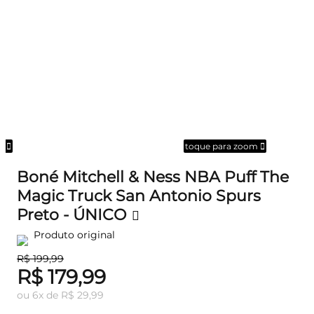
om
toque para zoom
Boné Mitchell & Ness NBA Puff The
Magic Truck San Antonio Spurs
Preto - ÚNICO
Produto original
R$ 199,99
R$ 179,99
ou
6
x
de
R$ 29,99