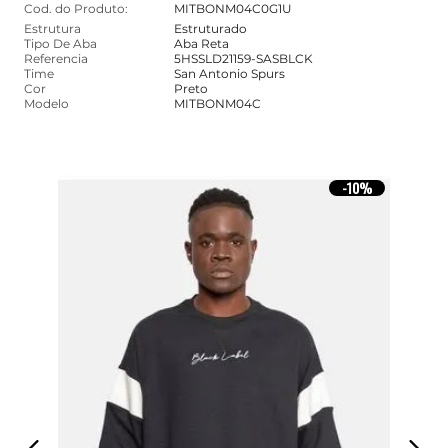
Cod. do Produto:
MITBONM04C0G1U
Estrutura
Estruturado
Tipo De Aba
Aba Reta
Referencia
5HSSLD21159-SASBLCK
Time
San Antonio Spurs
Cor
Preto
Modelo
MITBONM04C
10%
-
10%