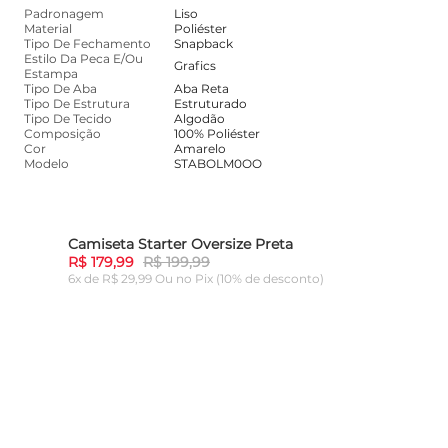
Padronagem
Liso
Material
Poliéster
Tipo De Fechamento
Snapback
Estilo Da Peca E/Ou
Grafics
Estampa
Tipo De Aba
Aba Reta
Tipo De Estrutura
Estruturado
Tipo De Tecido
Algodão
Composição
100% Poliéster
Cor
Amarelo
Modelo
STABOLM0OO
Camiseta Starter Oversize Preta
Cami
10%
-
10%
R$ 179,99
R$ 199,99
R$ 1
6x de R$ 29,99 Ou
no Pix (10% de desconto)
6x de
ADICIONAR AO CARRINHO