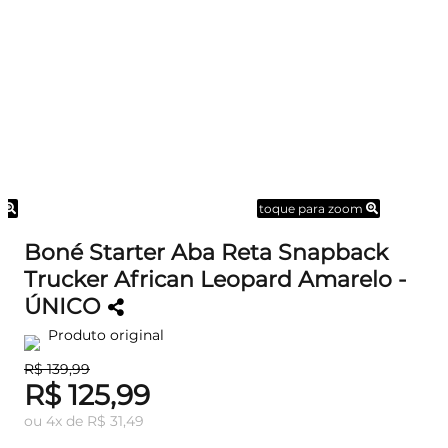
m
toque para zoom
Boné Starter Aba Reta Snapback
Trucker African Leopard Amarelo -
ÚNICO
Produto original
R$ 139,99
R$ 125,99
ou
4
x
de
R$ 31,49