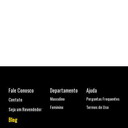
Cami
R$ 1
6x de
Fale Conosco
Departamento
Ajuda
Masculino
Perguntas Frequentes
Contato
Feminino
Termos de Uso
Seja um Revendedor
Blog