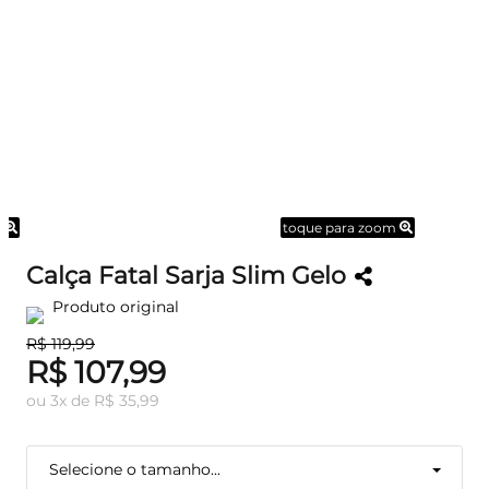
m
toque para zoom
Calça Fatal Sarja Slim Gelo
Produto original
R$ 119,99
R$ 107,99
ou
3
x
de
R$ 35,99
Selecione o tamanho...