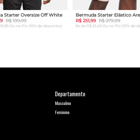
a Starter Oversize Off White
Bermuda Starter Elástico Are
99
R$ 199,99
R$ 251,99
R$ 279,99
 29,99 Ou
no Pix (10% de desconto)
8x de R$ 31,49 Ou
no Pix (10% de d
G
GG
P
M
G
GG
ICIONAR AO CARRINHO
ADICIONAR AO CARRI
Departamento
Masculino
Feminino