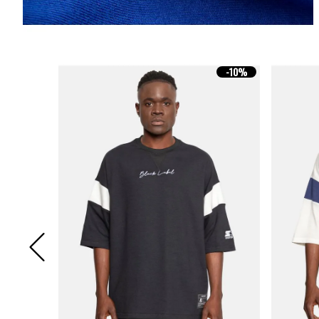
-
10%
-
10%