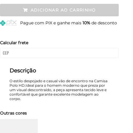
P
Esgotado
ADICIONAR AO CARRINHO
M
Esgotado
Pague
com PIX e ganhe mais
10%
de desconto
G
Restam mais de 6 itens
GG
Resta 1 item
Calcular frete
Descrição
O estilo despojado e casual vão de encontro na Camisa
Polo HD.Ideal para o homem moderno que preza por
um visual descontraído, a peça apresenta tecido leve e
confortável que garante excelente modelagem ao
corpo.
Outras cores