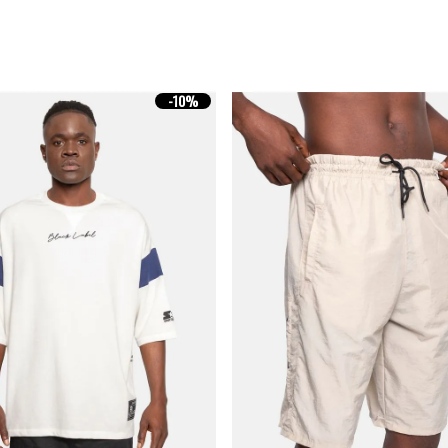
-
10%