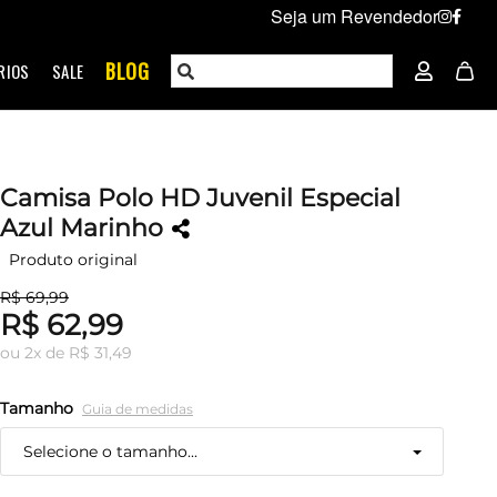
Seja um Revendedor
BLOG
RIOS
SALE
Camisa Polo HD Juvenil Especial
Azul Marinho
Produto original
R$ 69,99
R$ 62,99
ou
2
x
de
R$ 31,49
Tamanho
Guia de medidas
Selecione o tamanho...