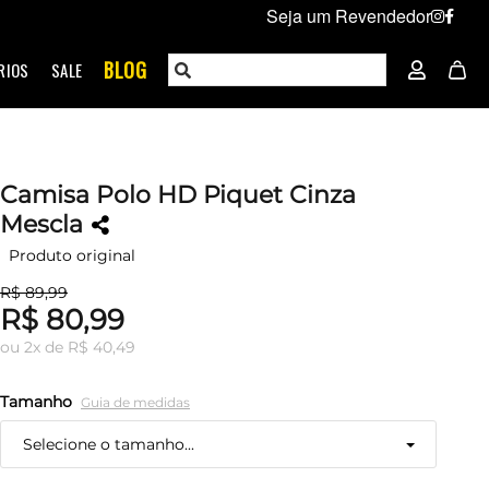
Seja um Revendedor
BLOG
RIOS
SALE
Camisa Polo HD Piquet Cinza
Mescla
Produto original
R$ 89,99
R$ 80,99
ou
2
x
de
R$ 40,49
Tamanho
Guia de medidas
Selecione o tamanho...