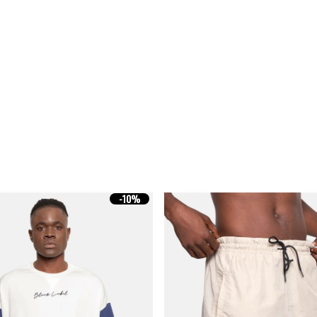
-
10%