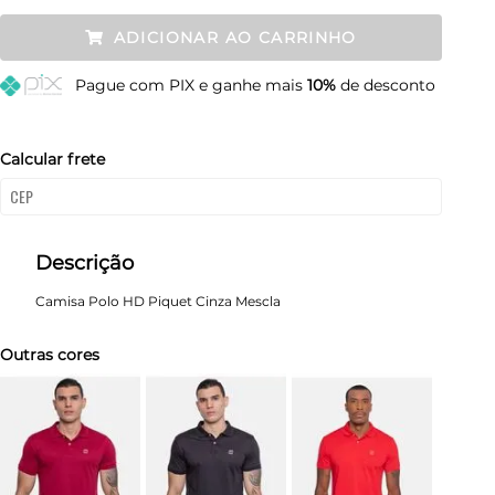
P
Restam mais de 6 itens
ADICIONAR AO CARRINHO
M
Esgotado
Pague
com PIX e ganhe mais
10%
de desconto
G
Restam mais de 6 itens
GG
Restam mais de 6 itens
Calcular frete
Descrição
Camisa Polo HD Piquet Cinza Mescla
Outras cores