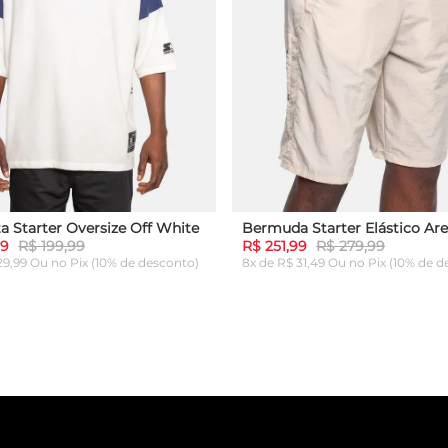
a Starter Oversize Off White
Bermuda Starter Elástico Are
99
R$ 199,99
R$ 251,99
R$ 279,99
 29,99 Ou
no Pix (10% de desconto)
8x de R$ 31,49 Ou
no Pix (10% de d
G
GG
P
M
G
GG
ICIONAR AO CARRINHO
ADICIONAR AO CARRI