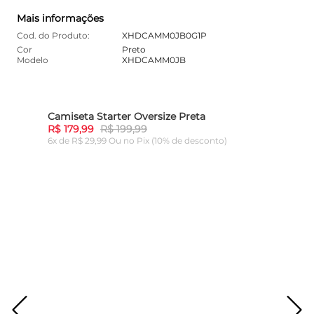
Mais informações
Cod. do Produto:
XHDCAMM0JB0G1P
Cor
Preto
Modelo
XHDCAMM0JB
Camiseta Starter Oversize Preta
10%
-
10%
R$ 179,99
R$ 199,99
6x de R$ 29,99 Ou
no Pix (10% de desconto)
ADICIONAR AO CARRINHO