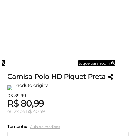
m
toque para zoom
Camisa Polo HD Piquet Preta
Produto original
R$ 89,99
R$ 80,99
ou
2
x
de
R$ 40,49
Tamanho
Guia de medidas