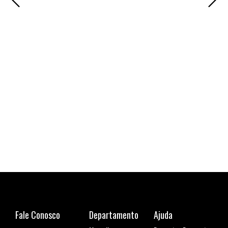
Cami
R$ 1
6x de
Fale Conosco
Departamento
Ajuda