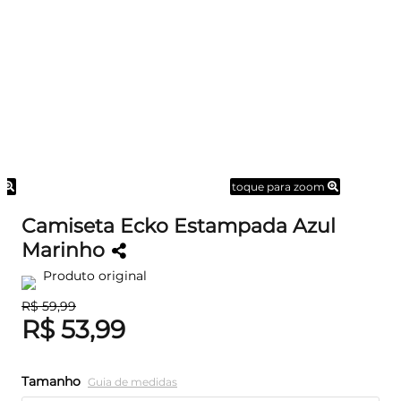
m
toque para zoom
Camiseta Ecko Estampada Azul
Marinho
Produto original
R$ 59,99
R$ 53,99
Tamanho
Guia de medidas