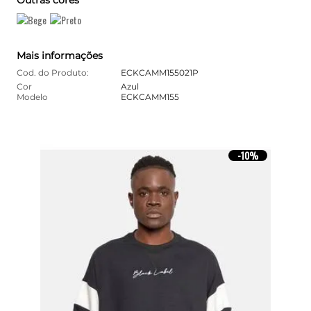
Mais informações
Cod. do Produto:
ECKCAMM155021P
Cor
Azul
Modelo
ECKCAMM155
10%
-
10%