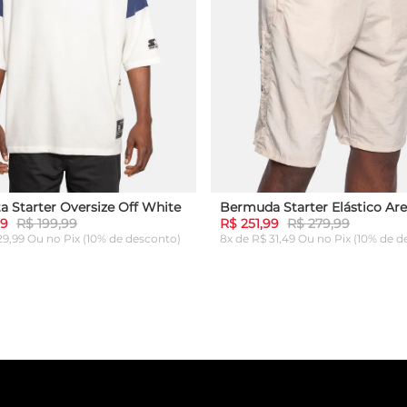
a Starter Oversize Off White
Bermuda Starter Elástico Are
99
R$ 199,99
R$ 251,99
R$ 279,99
 29,99 Ou
no Pix (10% de desconto)
8x de R$ 31,49 Ou
no Pix (10% de d
G
GG
P
M
G
GG
ICIONAR AO CARRINHO
ADICIONAR AO CARRI