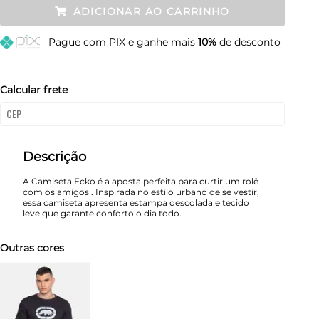
ADICIONAR AO CARRINHO
M
Esgotado
Pague
com PIX e ganhe mais
10%
de desconto
G
Resta 1 item
GG
Restam mais de 6 itens
Calcular frete
Descrição
A Camiseta Ecko é a aposta perfeita para curtir um rolê
com os amigos . Inspirada no estilo urbano de se vestir,
essa camiseta apresenta estampa descolada e tecido
leve que garante conforto o dia todo.
Outras cores