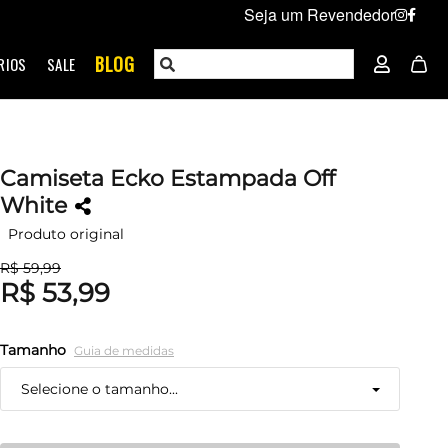
Seja um Revendedor
BLOG
RIOS
SALE
Camiseta Ecko Estampada Off
White
Produto original
R$ 59,99
R$ 53,99
Tamanho
Guia de medidas
Selecione o tamanho...
P
Restam mais de 6 itens