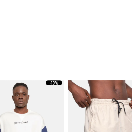
-
10%