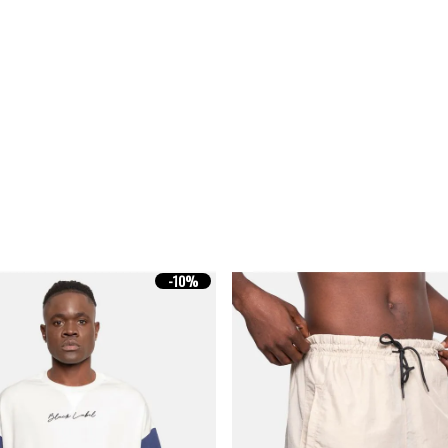
-
10%