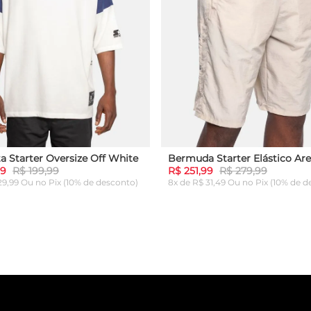
a Starter Oversize Off White
Bermuda Starter Elástico Are
99
R$ 199,99
R$ 251,99
R$ 279,99
 29,99 Ou
no Pix (10% de desconto)
8x de R$ 31,49 Ou
no Pix (10% de d
G
GG
P
M
G
GG
ICIONAR AO CARRINHO
ADICIONAR AO CARRI