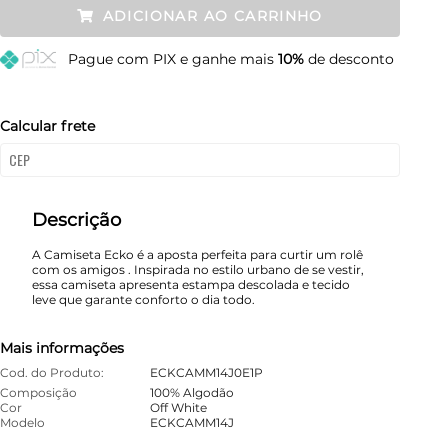
ADICIONAR AO CARRINHO
M
Esgotado
Pague
com PIX e ganhe mais
10%
de desconto
G
Esgotado
GG
Esgotado
Calcular frete
Descrição
A Camiseta Ecko é a aposta perfeita para curtir um rolê
com os amigos . Inspirada no estilo urbano de se vestir,
essa camiseta apresenta estampa descolada e tecido
leve que garante conforto o dia todo.
Mais informações
Cod. do Produto:
ECKCAMM14J0E1P
Composição
100% Algodão
Cor
Off White
Modelo
ECKCAMM14J