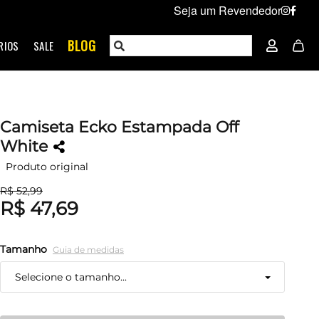
Seja um Revendedor
BLOG
RIOS
SALE
Camiseta Ecko Estampada Off
White
Produto original
R$ 52,99
R$ 47,69
Tamanho
Guia de medidas
Selecione o tamanho...
P
Restam mais de 6 itens