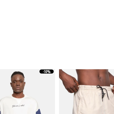
-
10%