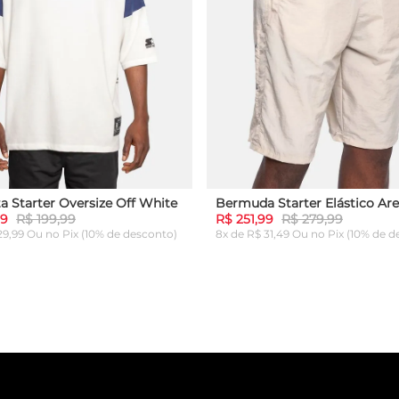
a Starter Oversize Off White
Bermuda Starter Elástico Are
99
R$ 199,99
R$ 251,99
R$ 279,99
 29,99 Ou
no Pix (10% de desconto)
8x de R$ 31,49 Ou
no Pix (10% de d
G
GG
P
M
G
GG
ICIONAR AO CARRINHO
ADICIONAR AO CARRI