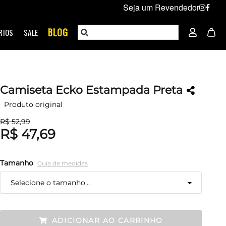
Seja um Revendedor
BLOG
RIOS
SALE
Camiseta Ecko Estampada Preta
Produto original
R$ 52,99
R$ 47,69
Tamanho
Guia de medidas
Selecione o tamanho...
P
Restam mais de 6 itens
ADICIONAR AO CARRINHO
M
Esgotado