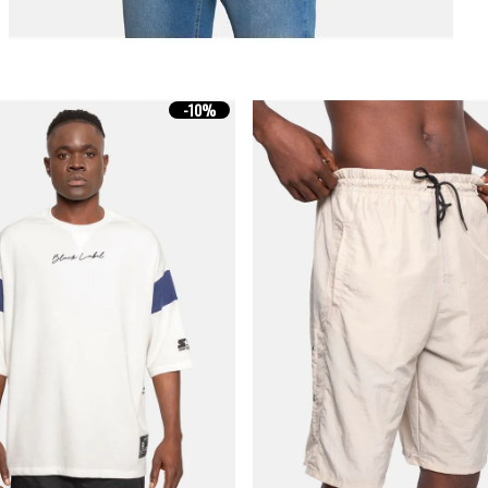
-
10%