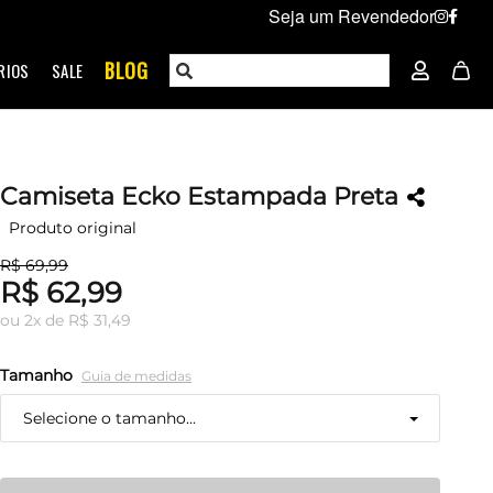
Seja um Revendedor
BLOG
RIOS
SALE
Camiseta Ecko Estampada Preta
Produto original
R$ 69,99
R$ 62,99
ou
2
x
de
R$ 31,49
Tamanho
Guia de medidas
Selecione o tamanho...
P
Restam mais de 6 itens