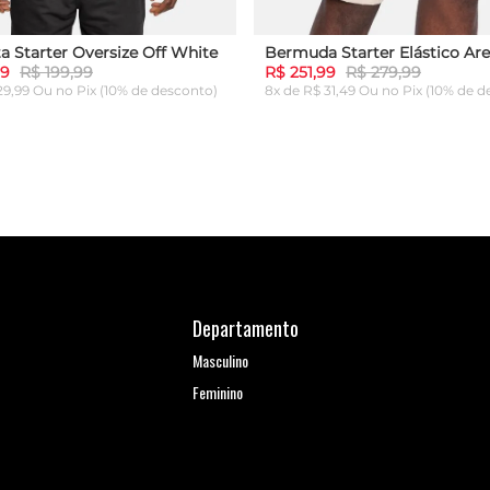
a Starter Oversize Off White
Bermuda Starter Elástico Are
99
R$ 199,99
R$ 251,99
R$ 279,99
 29,99 Ou
no Pix (10% de desconto)
8x de R$ 31,49 Ou
no Pix (10% de d
G
GG
P
M
G
GG
ICIONAR AO CARRINHO
ADICIONAR AO CARRI
Departamento
Masculino
Feminino