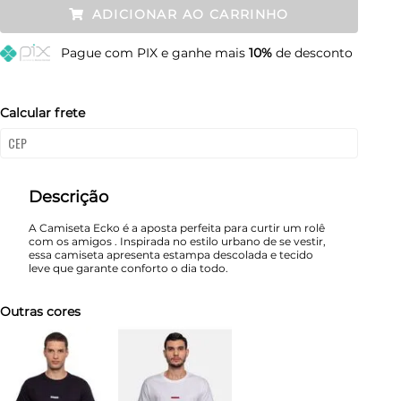
ADICIONAR AO CARRINHO
M
Restam mais de 6 itens
Pague
com PIX e ganhe mais
10%
de desconto
G
Restam mais de 6 itens
GG
Restam mais de 6 itens
Calcular frete
Descrição
A Camiseta Ecko é a aposta perfeita para curtir um rolê
com os amigos . Inspirada no estilo urbano de se vestir,
essa camiseta apresenta estampa descolada e tecido
leve que garante conforto o dia todo.
Outras cores