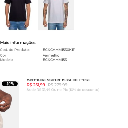
Mais informações
Cod. do Produto:
ECKCAMM1530K1P
Cor
Vermelho
Modelo
ECKCAMM153
Bermuda Starter Elástico Preta
-
10%
-
10%
R$ 251,99
R$ 279,99
8x de R$ 31,49 Ou
no Pix (10% de desconto)
P
M
G
GG
ADICIONAR AO CARRINHO