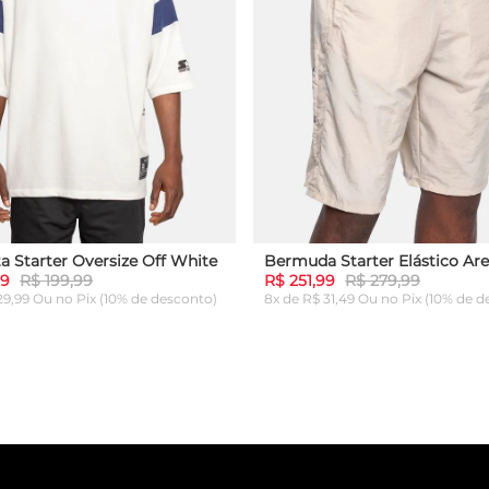
a Starter Oversize Off White
Bermuda Starter Elástico Are
99
R$ 199,99
R$ 251,99
R$ 279,99
 29,99 Ou
no Pix (10% de desconto)
8x de R$ 31,49 Ou
no Pix (10% de d
G
GG
P
M
G
GG
ICIONAR AO CARRINHO
ADICIONAR AO CARRI