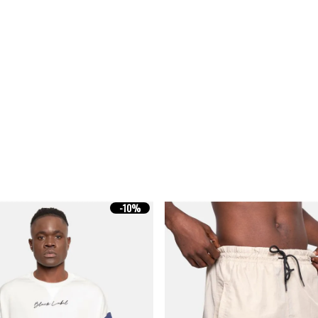
-
10%