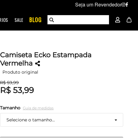
Seja um Revendedor
BLOG
RIOS
SALE
Camiseta Ecko Estampada
Vermelha
Produto original
R$ 59,99
R$ 53,99
Tamanho
Guia de medidas
Selecione o tamanho...
P
Restam mais de 6 itens