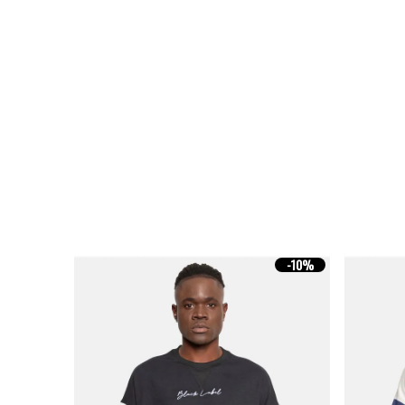
-
10%
-
10%