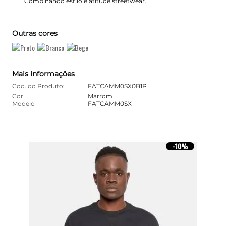
Combinando estilo e atitude streetwear.
Outras cores
Mais informações
Cod. do Produto:
FATCAMM0SX0B1P
Cor
Marrom
Modelo
FATCAMM0SX
10%
-
10%