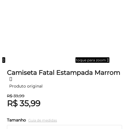
om
toque para zoom
Camiseta Fatal Estampada Marrom
Produto original
R$ 39,99
R$ 35,99
Tamanho
Guia de medidas