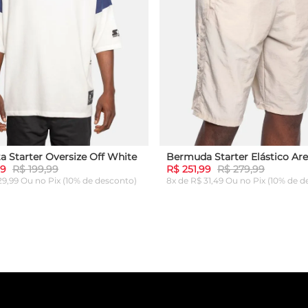
a Starter Oversize Off White
Bermuda Starter Elástico Are
99
R$ 199,99
R$ 251,99
R$ 279,99
 29,99 Ou
no Pix (10% de desconto)
8x de R$ 31,49 Ou
no Pix (10% de d
G
GG
P
M
G
GG
ICIONAR AO CARRINHO
ADICIONAR AO CARRI