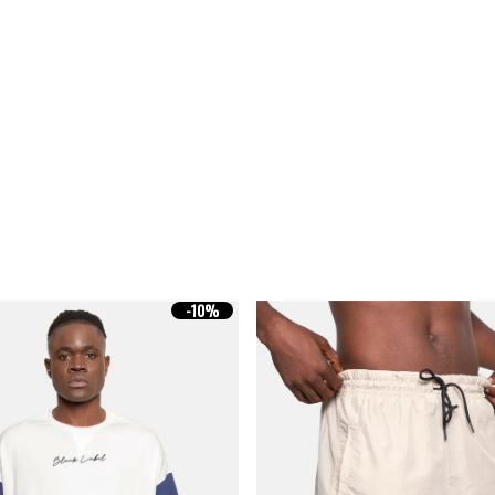
-
10%