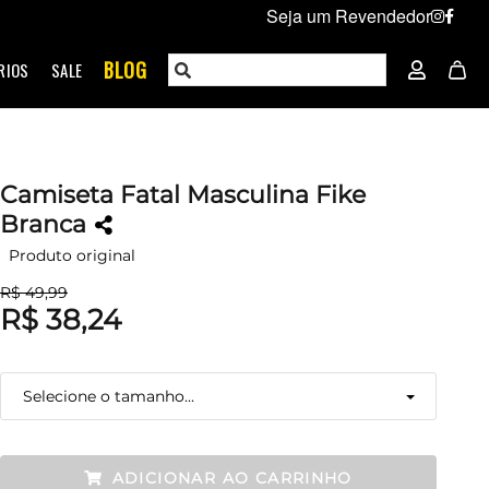
Seja um Revendedor
BLOG
RIOS
SALE
Camiseta Fatal Masculina Fike
Branca
Produto original
R$ 49,99
R$ 38,24
Selecione o tamanho...
P
Restam mais de 6 itens
ADICIONAR AO CARRINHO