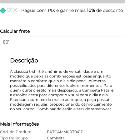
M
Esgotado
Pague
com PIX e ganhe mais
10%
de desconto
G
Esgotado
GG
Esgotado
Calcular frete
Descrição
A clássica t-shirt é sinônimo de versatilidade e um
modelo que deixa as combinações estilosas enquanto
mantém o conforto que o dia a dia pede. Inúmeras
possibilidades para diferentes looks e momentos. Para
quem curte o estilo mais despojado, a Camiseta Fatal é
a escolha certa para compor o visual para o dia a dia.
Fabricada com tecido macio ao toque, a peça possui
modelagem regular, proporcionando ótimo caimento
no seu corpo. Combinando estilo e atitude streetwear.
Mais informações
Cod. do Produto:
FATCAMM0RT041P
Tipo De Roupa
Camiseta