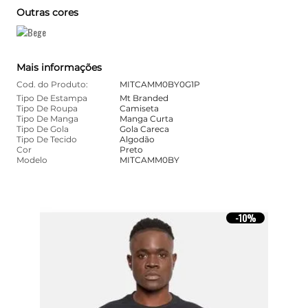
Outras cores
Mais informações
Cod. do Produto:
MITCAMM0BY0G1P
Tipo De Estampa
Mt Branded
Tipo De Roupa
Camiseta
Tipo De Manga
Manga Curta
Tipo De Gola
Gola Careca
Tipo De Tecido
Algodão
Cor
Preto
Modelo
MITCAMM0BY
10%
-
10%