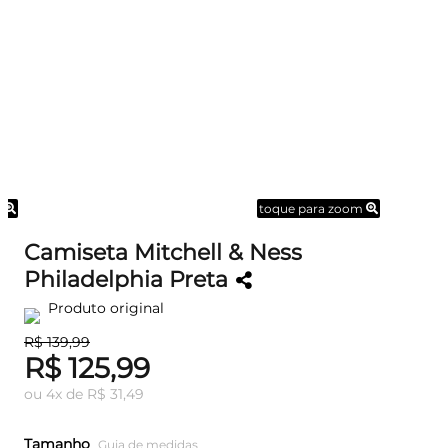
m
toque para zoom
Camiseta Mitchell & Ness
Philadelphia Preta
Produto original
R$ 139,99
R$ 125,99
ou
4
x
de
R$ 31,49
Tamanho
Guia de medidas