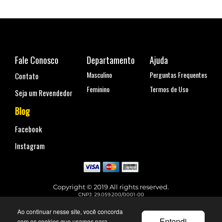
Fale Conosco
Departamento
Ajuda
Masculino
Perguntas Frequentes
Contato
Feminino
Termos de Uso
Seja um Revendedor
Blog
Facebook
Instagram
Copyright © 2019 All rights reserved.
CNPJ: 29.059.200/0001-00
Rua Coronel Antônio Marcelo, nº 110, Belenzinho - São Paulo, SP
Telefone para contato: (11) 99144-4129
Ao continuar nesse site, você concorda
faleconosco@urbane.com.br
Entendi
com os cookies que usamos para