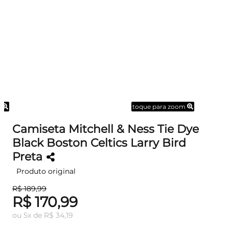
m
toque para zoom
Camiseta Mitchell & Ness Tie Dye
Black Boston Celtics Larry Bird
Preta
Produto original
R$ 189,99
R$ 170,99
ou
5
x
de
R$ 34,19