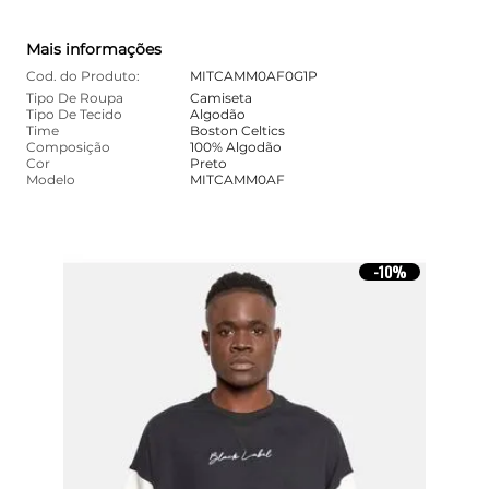
Mais informações
Cod. do Produto:
MITCAMM0AF0G1P
Tipo De Roupa
Camiseta
Tipo De Tecido
Algodão
Time
Boston Celtics
Composição
100% Algodão
Cor
Preto
Modelo
MITCAMM0AF
10%
-
10%