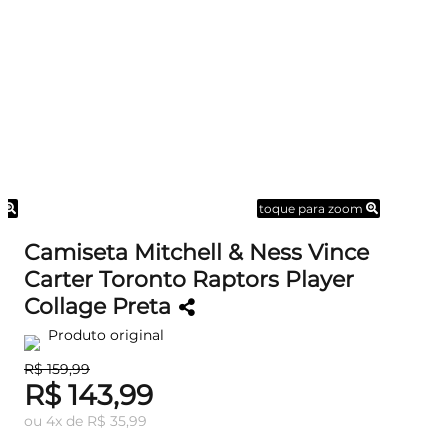
m
toque para zoom
Camiseta Mitchell & Ness Vince
Carter Toronto Raptors Player
Collage Preta
Produto original
R$ 159,99
R$ 143,99
ou
4
x
de
R$ 35,99