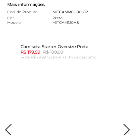
Mais informações
Cod. do Produto:
MITCAMM0H80G1P
Cor
Preto
Modelo
MITCAMM0H8
Camiseta Starter Oversize Preta
Cami
10%
-
10%
R$ 179,99
R$ 199,99
R$ 1
6x de R$ 29,99 Ou
no Pix (10% de desconto)
6x de
ADICIONAR AO CARRINHO