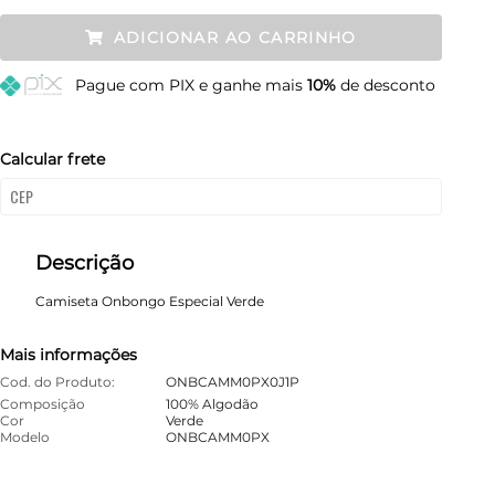
P
Restam mais de 6 itens
ADICIONAR AO CARRINHO
M
Esgotado
Pague
com PIX e ganhe mais
10%
de desconto
G
Esgotado
GG
Esgotado
Calcular frete
Descrição
Camiseta Onbongo Especial Verde
Mais informações
Cod. do Produto:
ONBCAMM0PX0J1P
Composição
100% Algodão
Cor
Verde
Modelo
ONBCAMM0PX