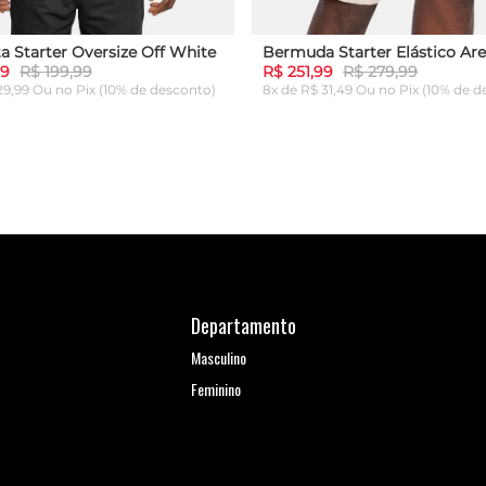
a Starter Oversize Off White
Bermuda Starter Elástico Are
99
R$ 199,99
R$ 251,99
R$ 279,99
 29,99 Ou
no Pix (10% de desconto)
8x de R$ 31,49 Ou
no Pix (10% de d
G
GG
P
M
G
GG
ICIONAR AO CARRINHO
ADICIONAR AO CARRI
Departamento
Masculino
Feminino