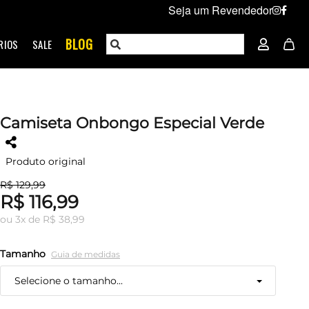
Seja um Revendedor
BLOG
RIOS
SALE
Camiseta Onbongo Especial Verde
Produto original
R$ 129,99
R$ 116,99
ou
3
x
de
R$ 38,99
Tamanho
Guia de medidas
Selecione o tamanho...