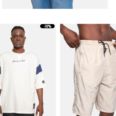
-
10%