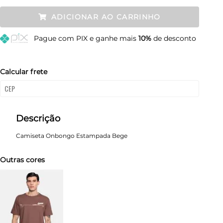
P
Resta 1 item
ADICIONAR AO CARRINHO
M
Esgotado
Pague
com PIX e ganhe mais
10%
de desconto
G
Esgotado
GG
Esgotado
Calcular frete
Descrição
Camiseta Onbongo Estampada Bege
Outras cores