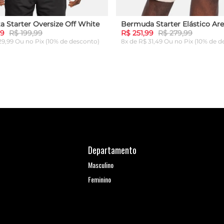
a Starter Oversize Off White
Bermuda Starter Elástico Are
99
R$ 199,99
R$ 251,99
R$ 279,99
 29,99 Ou
no Pix (10% de desconto)
8x de R$ 31,49 Ou
no Pix (10% de d
G
GG
P
M
G
GG
ICIONAR AO CARRINHO
ADICIONAR AO CARRI
Departamento
Masculino
Feminino