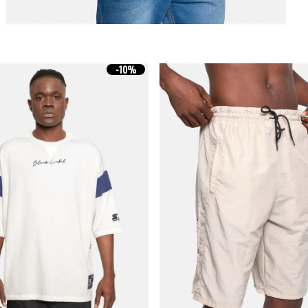
-
10%