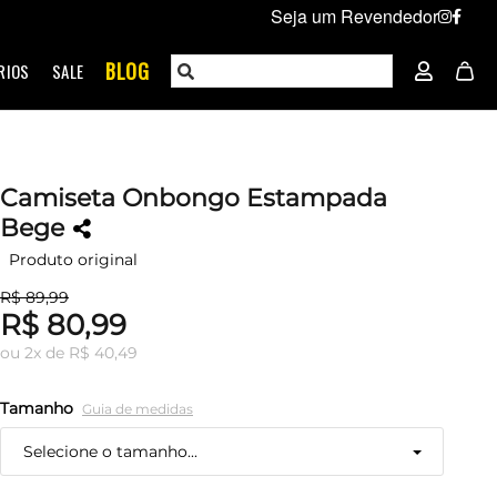
Seja um Revendedor
BLOG
RIOS
SALE
Camiseta Onbongo Estampada
Bege
Produto original
R$ 89,99
R$ 80,99
ou
2
x
de
R$ 40,49
Tamanho
Guia de medidas
Selecione o tamanho...