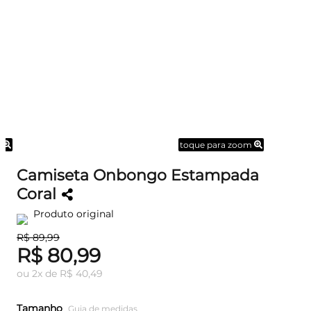
m
toque para zoom
Camiseta Onbongo Estampada
Coral
Produto original
R$ 89,99
R$ 80,99
ou
2
x
de
R$ 40,49
Tamanho
Guia de medidas