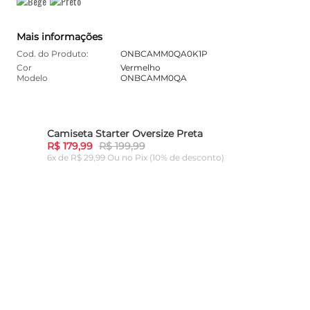
Mais informações
Cod. do Produto:
ONBCAMM0QA0K1P
Cor
Vermelho
Modelo
ONBCAMM0QA
Camiseta Starter Oversize Preta
10%
-
10%
R$ 179,99
R$ 199,99
6x de R$ 29,99 Ou
no Pix (10% de desconto)
ADICIONAR AO CARRINHO