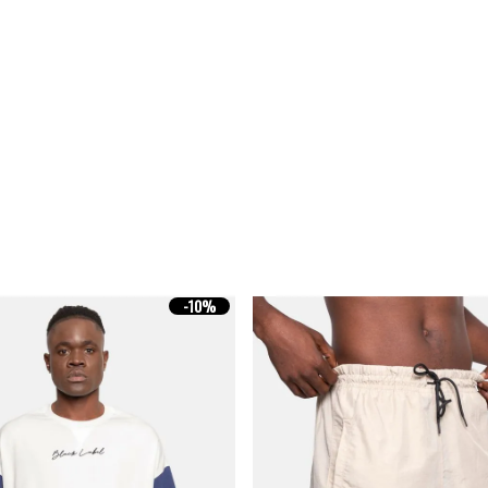
-
10%