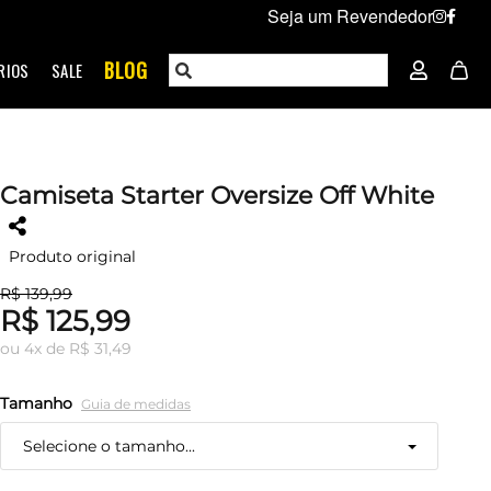
Seja um Revendedor
BLOG
RIOS
SALE
Camiseta Starter Oversize Off White
Produto original
R$ 139,99
R$ 125,99
ou
4
x
de
R$ 31,49
Tamanho
Guia de medidas
Selecione o tamanho...