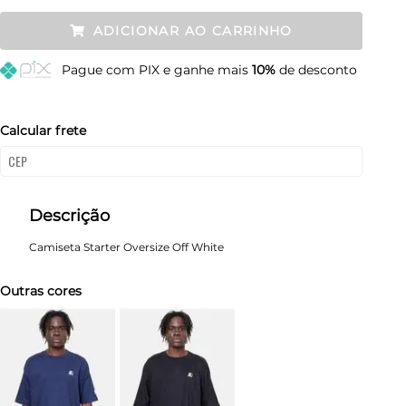
P
Restam mais de 6 itens
ADICIONAR AO CARRINHO
M
Restam mais de 6 itens
Pague
com PIX e ganhe mais
10%
de desconto
G
Restam mais de 6 itens
GG
Restam mais de 6 itens
Calcular frete
Descrição
Camiseta Starter Oversize Off White
Outras cores