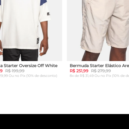
a Starter Oversize Off White
Bermuda Starter Elástico Are
99
R$ 199,99
R$ 251,99
R$ 279,99
 29,99 Ou
no Pix (10% de desconto)
8x de R$ 31,49 Ou
no Pix (10% de d
G
GG
P
M
G
GG
ICIONAR AO CARRINHO
ADICIONAR AO CARRI