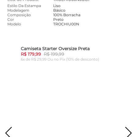
Estilo Da Estampa
Liso
Modelagem
Básico
Composição
100% Borracha
Cor
Preto
Modelo
TROCHIU00N
Camiseta Starter Oversize Preta
10%
-
10%
R$ 179,99
R$ 199,99
6x de R$ 29,99 Ou
no Pix (10% de desconto)
ADICIONAR AO CARRINHO