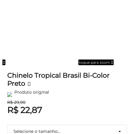
om
toque para zoom
Chinelo Tropical Brasil Bi-Color
Preto
Produto original
R$ 29,90
R$ 22,87
Selecione o tamanho...