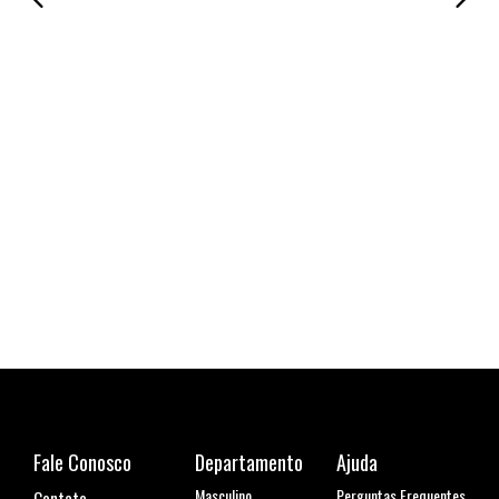
Cami
R$ 1
6x de
Fale Conosco
Departamento
Ajuda
Masculino
Perguntas Frequentes
Contato