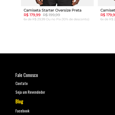
eta
Camiseta Starter Oversize Preta
Camiset
R$ 179,99
R$ 199,99
R$ 179,
desconto)
6x de R$ 29,99 Ou
no Pix (10% de desconto)
6x de R$
P
M
G
GG
P
M
NHO
ADICIONAR AO CARRINHO
AD
Fale Conosco
Contato
Seja um Revendedor
Blog
Facebook