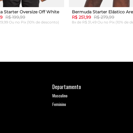
a Starter Oversize Off White
Bermuda Starter Elástico Are
99
R$ 199,99
R$ 251,99
R$ 279,99
 29,99 Ou
no Pix (10% de desconto)
8x de R$ 31,49 Ou
no Pix (10% de d
G
GG
P
M
G
GG
ICIONAR AO CARRINHO
ADICIONAR AO CARRI
Departamento
Masculino
Feminino