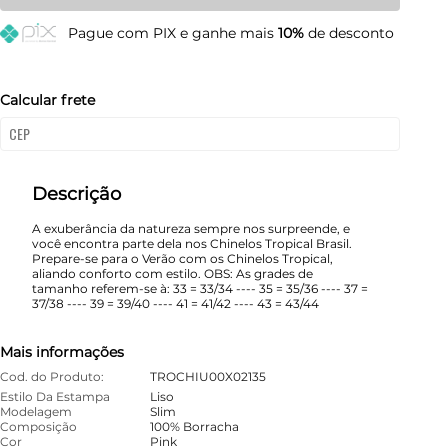
35
Resta 1 item
Pague
com PIX e ganhe mais
10%
de desconto
37
Esgotado
39
Esgotado
Calcular frete
41
Esgotado
Descrição
A exuberância da natureza sempre nos surpreende, e
você encontra parte dela nos Chinelos Tropical Brasil.
Prepare-se para o Verão com os Chinelos Tropical,
aliando conforto com estilo. OBS: As grades de
tamanho referem-se à: 33 = 33/34 ---- 35 = 35/36 ---- 37 =
37/38 ---- 39 = 39/40 ---- 41 = 41/42 ---- 43 = 43/44
Mais informações
Cod. do Produto:
TROCHIU00X02135
Estilo Da Estampa
Liso
Modelagem
Slim
Composição
100% Borracha
Cor
Pink