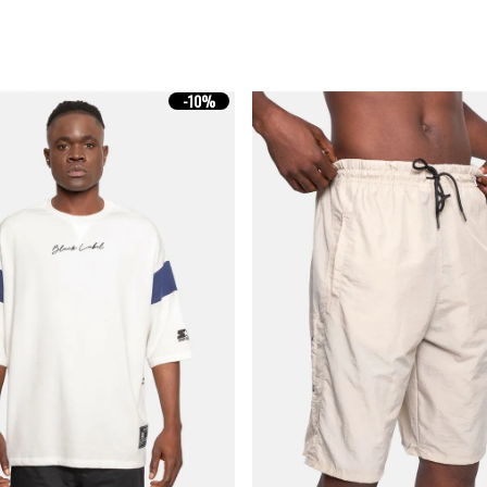
-
10%