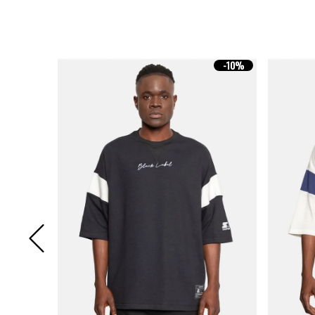
-
10%
-
10%