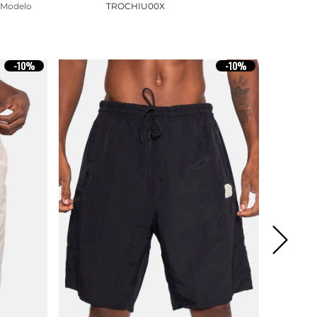
Modelo
TROCHIU00X
-
10%
-
10%