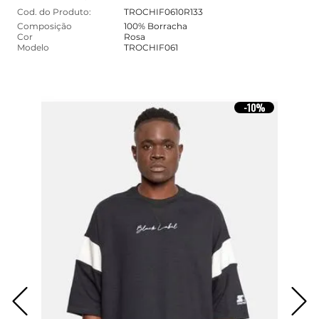
Cod. do Produto:
TROCHIF0610R133
Composição
100% Borracha
Cor
Rosa
Modelo
TROCHIF061
10%
-
10%