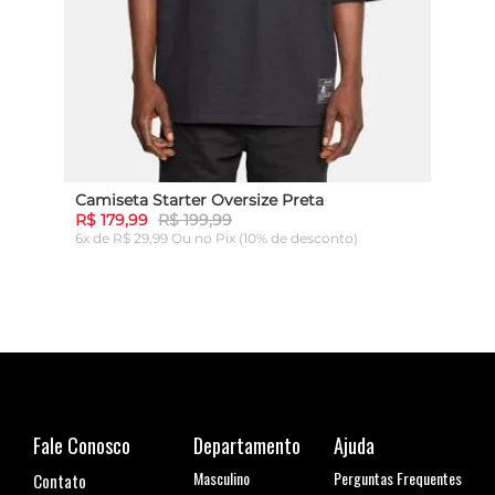
Camiseta Starter Oversize Preta
Cami
R$ 179,99
R$ 199,99
R$ 1
6x de R$ 29,99 Ou
no Pix (10% de desconto)
6x de
ADICIONAR AO CARRINHO
Fale Conosco
Departamento
Ajuda
Masculino
Perguntas Frequentes
Contato