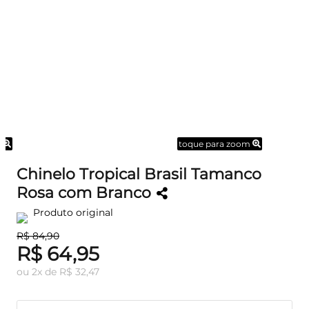
m
toque para zoom
Chinelo Tropical Brasil Tamanco
Rosa com Branco
Produto original
R$ 84,90
R$ 64,95
ou
2
x
de
R$ 32,47