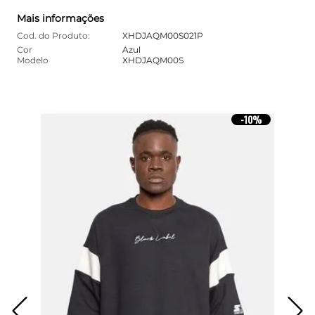
Mais informações
Cod. do Produto:
XHDJAQM00S021P
Cor
Azul
Modelo
XHDJAQM00S
10%
-
10%