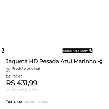
m
toque para zoom
Jaqueta HD Pesada Azul Marinho
Produto original
R$ 479,99
R$ 431,99
ou
12
x
de
R$ 35,99
Tamanho
Guia de medidas