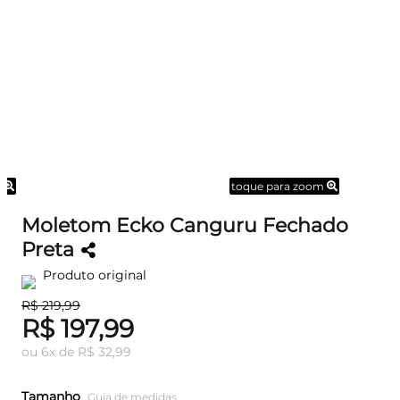
m
toque para zoom
Moletom Ecko Canguru Fechado
Preta
Produto original
R$ 219,99
R$ 197,99
ou
6
x
de
R$ 32,99
Tamanho
Guia de medidas