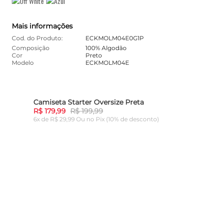
Mais informações
Cod. do Produto:
ECKMOLM04E0G1P
Composição
100% Algodão
Cor
Preto
Modelo
ECKMOLM04E
Camiseta Starter Oversize Preta
10%
-
10%
R$ 179,99
R$ 199,99
6x de R$ 29,99 Ou
no Pix (10% de desconto)
ADICIONAR AO CARRINHO