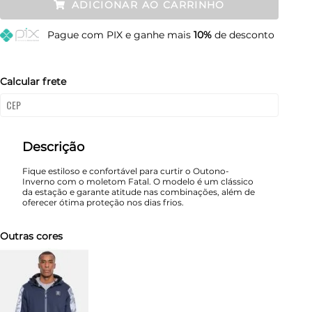
ADICIONAR AO CARRINHO
M
Resta 1 item
Pague
com PIX e ganhe mais
10%
de desconto
G
Esgotado
GG
Esgotado
Calcular frete
Descrição
Fique estiloso e confortável para curtir o Outono-
Inverno com o moletom Fatal. O modelo é um clássico
da estação e garante atitude nas combinações, além de
oferecer ótima proteção nos dias frios.
Outras cores