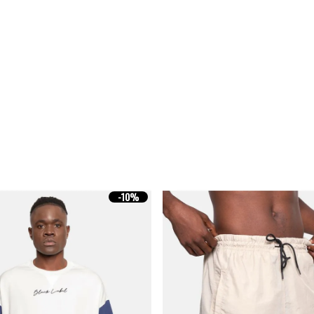
-
10%