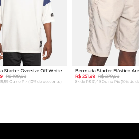
a Starter Oversize Off White
Bermuda Starter Elástico Are
99
R$ 199,99
R$ 251,99
R$ 279,99
 29,99 Ou
no Pix (10% de desconto)
8x de R$ 31,49 Ou
no Pix (10% de d
G
GG
P
M
G
GG
ICIONAR AO CARRINHO
ADICIONAR AO CARRI