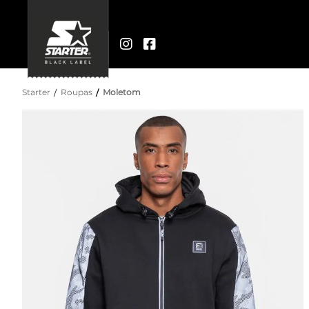
Starter
Roupas
Moletom