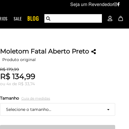
Seja um Revendedor
BLOG
RIOS
SALE
Moletom Fatal Aberto Preto
Produto original
R$ 179,99
R$ 134,99
ou
4
x
de
R$ 33,74
Tamanho
Guia de medidas
Selecione o tamanho...
P
Esgotado