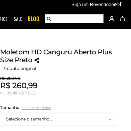
Seja um Revendedor
BLOG
RIOS
SALE
Moletom HD Canguru Aberto Plus
Size Preto
Produto original
R$ 289,99
R$ 260,99
ou
8
x
de
R$ 32,62
Tamanho
Guia de medidas
Selecione o tamanho...