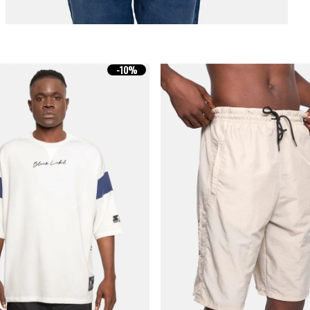
-
10%