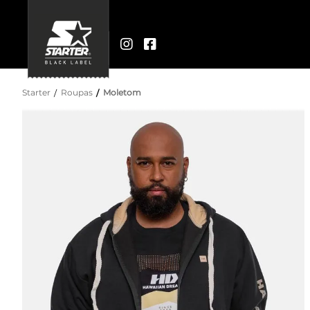
Starter
Roupas
Moletom