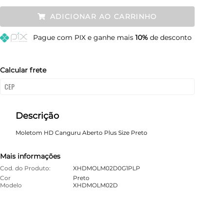
Plus P
Restam mais de 6 itens
ADICIONAR AO CARRINHO
Plus M
Restam mais de 6 itens
Pague
com PIX e ganhe mais
10%
de desconto
Plus G
Restam mais de 6 itens
Calcular frete
Descrição
Moletom HD Canguru Aberto Plus Size Preto
Mais informações
Cod. do Produto:
XHDMOLM02D0G1PLP
Cor
Preto
Modelo
XHDMOLM02D