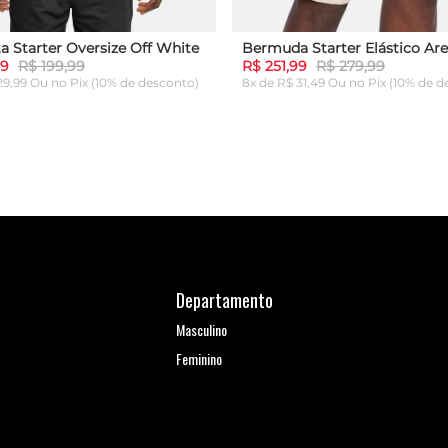
a Starter Oversize Off White
Bermuda Starter Elástico Are
99
R$ 199,99
R$ 251,99
R$ 279,99
 29,99 Ou
no Pix (10% de desconto)
8x de R$ 31,49 Ou
no Pix (10% de d
G
GG
P
M
G
GG
ICIONAR AO CARRINHO
ADICIONAR AO CARRI
Departamento
Masculino
Feminino