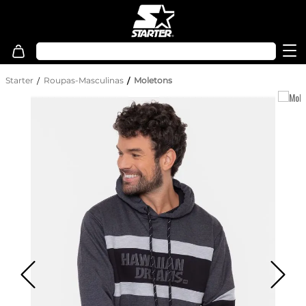
Starter
Roupas-Masculinas
Moletons