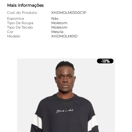
Mais informações
Cod. do Produto:
XHDMOLM01D0C1P
Esportiva
Não
Tipo De Roupa
Moletom
Tipo De Tecido
Moletom
Cor
Mescla
Modelo
XHDMOLM01D
10%
-
10%