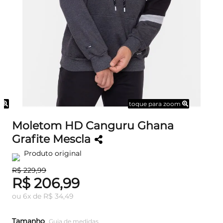
m
toque para zoom
Moletom HD Canguru Ghana
Grafite Mescla
Produto original
R$ 229,99
R$ 206,99
ou
6
x
de
R$ 34,49
Tamanho
Guia de medidas