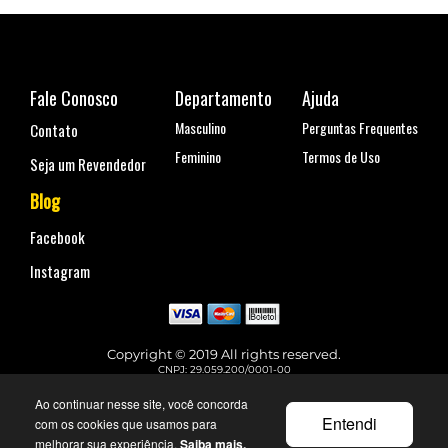
Fale Conosco
Departamento
Ajuda
Masculino
Perguntas Frequentes
Contato
Feminino
Termos de Uso
Seja um Revendedor
Blog
Facebook
Instagram
Copyright © 2019 All rights reserved.
CNPJ: 29.059.200/0001-00
Rua Coronel Antônio Marcelo, nº 110, Belenzinho - São Paulo, SP
Telefone para contato: (11) 99144-4129
Ao continuar nesse site, você concorda
faleconosco@urbane.com.br
Entendi
com os cookies que usamos para
melhorar sua experiência.
Saiba mais.