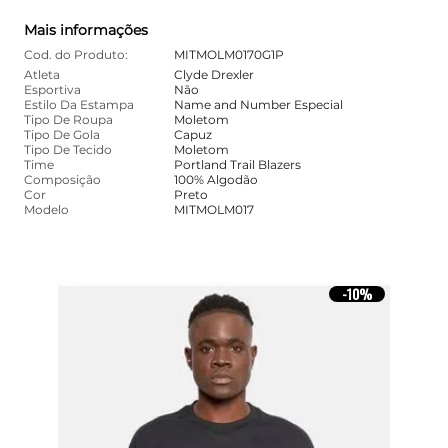
Mais informações
Cod. do Produto:
MITMOLM0170G1P
Atleta
Clyde Drexler
Esportiva
Não
Estilo Da Estampa
Name and Number Especial
Tipo De Roupa
Moletom
Tipo De Gola
Capuz
Tipo De Tecido
Moletom
Time
Portland Trail Blazers
Composição
100% Algodão
Cor
Preto
Modelo
MITMOLM017
10%
-
10%