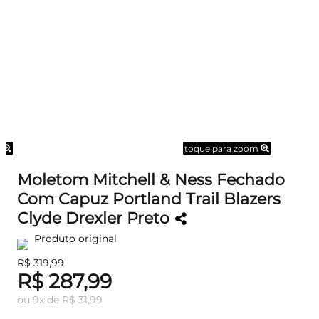
m
toque para zoom
Moletom Mitchell & Ness Fechado
Com Capuz Portland Trail Blazers
Clyde Drexler Preto
Produto original
R$ 319,99
R$ 287,99
ou
9
x
de
R$ 31,99