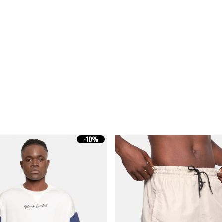
-
10%