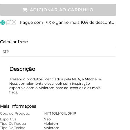
P
Restam mais de 6 itens
ADICIONAR AO CARRINHO
M
Restam mais de 6 itens
Pague
com PIX e ganhe mais
10%
de desconto
G
Restam mais de 6 itens
GG
Restam mais de 6 itens
Calcular frete
Descrição
Trazendo produtos licenciados pela NBA, a Mitchell &
Ness complementa o seu look com inspiração
esportiva com o Moletom para aquecer os dias mais
frios.
Mais informações
Cod. do Produto:
MITMOLM01U0K1P
Esportiva
Não
Tipo De Roupa
Moletom
Tipo De Tecido
Moletom