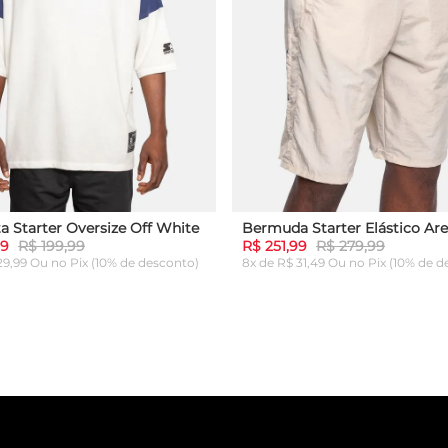
a Starter Oversize Off White
Bermuda Starter Elástico Are
99
R$ 199,99
R$ 251,99
R$ 279,99
 29,99 Ou
no Pix (10% de desconto)
8x de R$ 31,49 Ou
no Pix (10% de d
G
GG
P
M
G
GG
ICIONAR AO CARRINHO
ADICIONAR AO CARRI