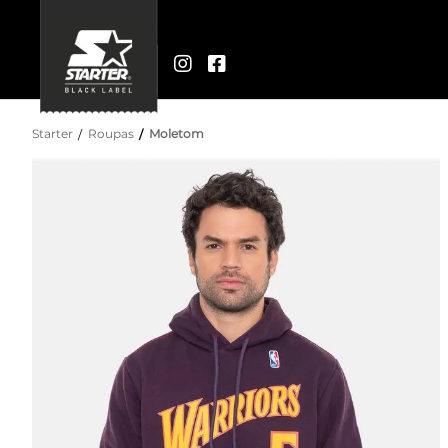
Starter
Roupas
Moletom