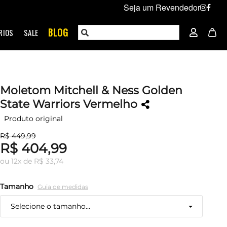
Seja um Revendedor
BLOG
RIOS
SALE
Moletom Mitchell & Ness Golden
State Warriors Vermelho
Produto original
R$ 449,99
R$ 404,99
ou
12
x
de
R$ 33,74
Tamanho
Guia de medidas
Selecione o tamanho...