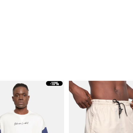
-
10%