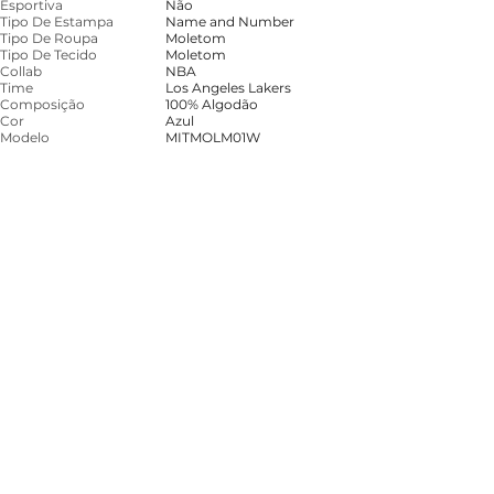
Esportiva
Não
Tipo De Estampa
Name and Number
Tipo De Roupa
Moletom
Tipo De Tecido
Moletom
Collab
NBA
Time
Los Angeles Lakers
Composição
100% Algodão
Cor
Azul
Modelo
MITMOLM01W