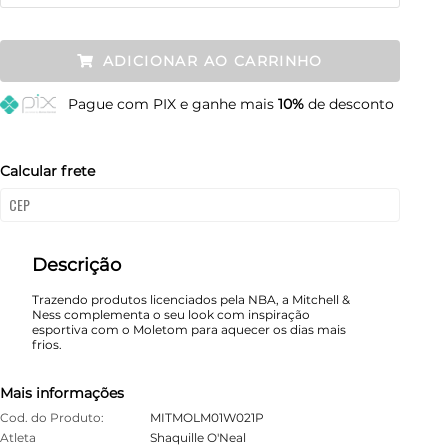
P
Restam mais de 6 itens
ADICIONAR AO CARRINHO
M
Restam mais de 6 itens
Pague
com PIX e ganhe mais
10%
de desconto
G
Restam mais de 6 itens
GG
Restam mais de 6 itens
Calcular frete
Descrição
Trazendo produtos licenciados pela NBA, a Mitchell &
Ness complementa o seu look com inspiração
esportiva com o Moletom para aquecer os dias mais
frios.
Mais informações
Cod. do Produto:
MITMOLM01W021P
Atleta
Shaquille O'Neal