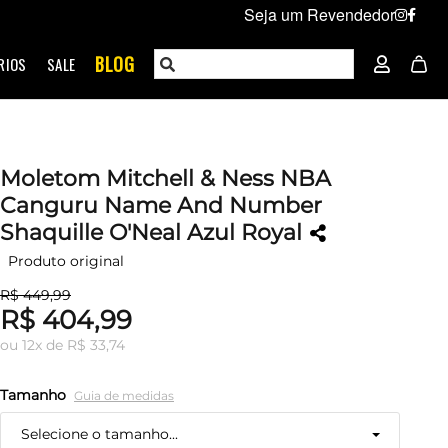
Seja um Revendedor
BLOG
RIOS
SALE
Moletom Mitchell & Ness NBA
Canguru Name And Number
Shaquille O'Neal Azul Royal
Produto original
R$ 449,99
R$ 404,99
ou
12
x
de
R$ 33,74
Tamanho
Guia de medidas
Selecione o tamanho...