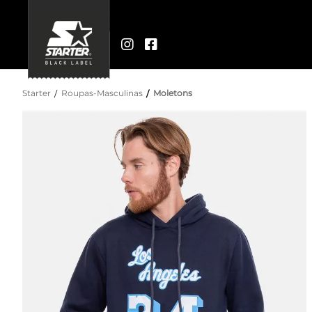
Starter
Roupas-Masculinas
Moletons