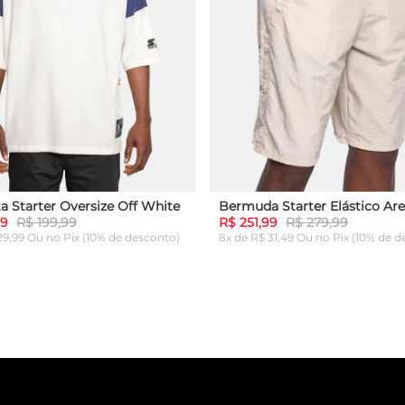
a Starter Oversize Off White
Bermuda Starter Elástico Are
99
R$ 199,99
R$ 251,99
R$ 279,99
 29,99 Ou
no Pix (10% de desconto)
8x de R$ 31,49 Ou
no Pix (10% de d
G
GG
P
M
G
GG
ICIONAR AO CARRINHO
ADICIONAR AO CARRI